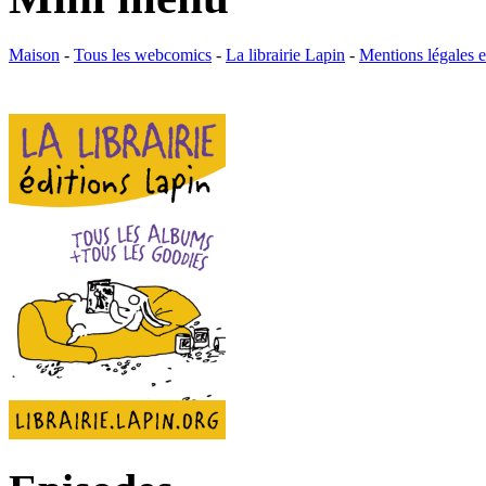
Maison
-
Tous les webcomics
-
La librairie Lapin
-
Mentions légales