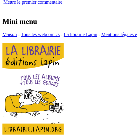
Mettre le premier commentaire
Mini menu
Maison
-
Tous les webcomics
-
La librairie Lapin
-
Mentions légales