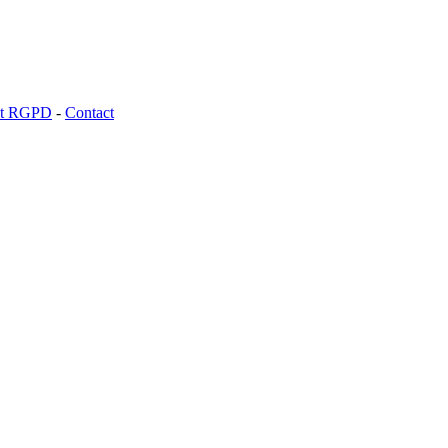
 et RGPD
-
Contact