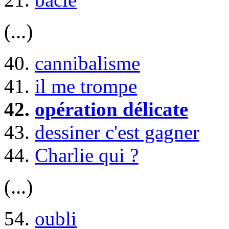
(...)
40.
cannibalisme
41.
il me trompe
42.
opération délicate
43.
dessiner c'est gagner
44.
Charlie qui ?
(...)
54.
oubli