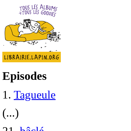
Episodes
1.
Tagueule
(...)
21.
bâclé