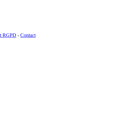
 et RGPD
-
Contact