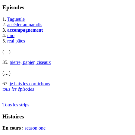
Episodes
1.
Tagueule
2.
accéder au paradis
3.
accompagnement
4.
uno
5.
real pâtes
(...)
35.
pierre, papier, ciseaux
(...)
67.
je hais les cornichons
tous les épisodes
Tous les strips
Histoires
En cours :
season one