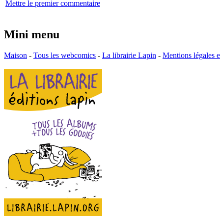
Mettre le premier commentaire
Mini menu
Maison
-
Tous les webcomics
-
La librairie Lapin
-
Mentions légales