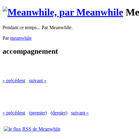
Me
Pendant ce temps... Par Meanwhile.
Par
meanwhile
accompagnement
« précédent
suivant »
« précédent
(premier)
(dernier)
suivant »