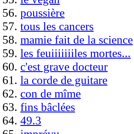
56.
poussière
57.
tous les cancers
58.
mamie fait de la science
59.
les feuiiiiiiiles mortes...
60.
c'est grave docteur
61.
la corde de guitare
62.
con de mîme
63.
fins bâclées
64.
49.3
65.
imprévu