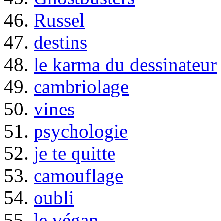
46.
Russel
47.
destins
48.
le karma du dessinateur
49.
cambriolage
50.
vines
51.
psychologie
52.
je te quitte
53.
camouflage
54.
oubli
55.
le végan