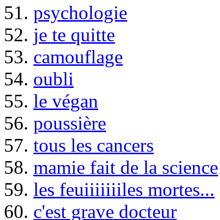
51.
psychologie
52.
je te quitte
53.
camouflage
54.
oubli
55.
le végan
56.
poussière
57.
tous les cancers
58.
mamie fait de la science
59.
les feuiiiiiiiles mortes...
60.
c'est grave docteur