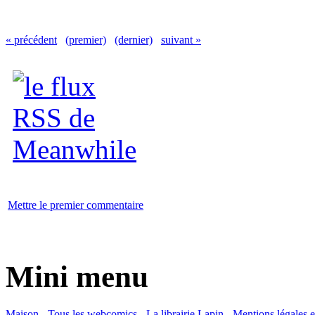
« précédent
(premier)
(dernier)
suivant »
Mettre le premier commentaire
Mini menu
Maison
-
Tous les webcomics
-
La librairie Lapin
-
Mentions légales