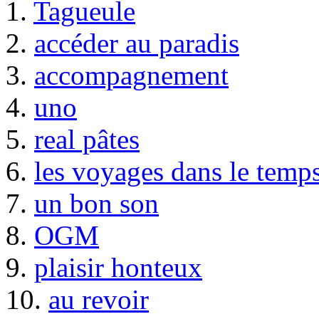
1.
Tagueule
2.
accéder au paradis
3.
accompagnement
4.
uno
5.
real pâtes
6.
les voyages dans le temp
7.
un bon son
8.
OGM
9.
plaisir honteux
10.
au revoir