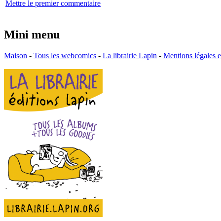
Mettre le premier commentaire
Mini menu
Maison
-
Tous les webcomics
-
La librairie Lapin
-
Mentions légales