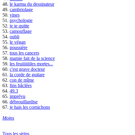
48.
le karma du dessinateur
49.
cambriolage
50.
vines
51.
psychologie
52.
je te quitte
53.
camouflage
54.
oubli
55.
le végan
56.
poussière
57.
tous les cancers
58.
mamie fait de la science
59.
les feuiiiiiiiles mortes...
60.
c'est grave docteur
61.
la corde de guitare
62.
con de mîme
63.
fins bâclées
64.
49.3
65.
imprévu
66.
débrouillardise
67.
je hais les cornichons
Moins
Tous les strips