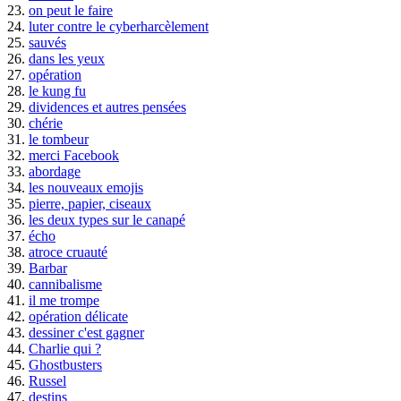
23.
on peut le faire
24.
luter contre le cyberharcèlement
25.
sauvés
26.
dans les yeux
27.
opération
28.
le kung fu
29.
dividences et autres pensées
30.
chérie
31.
le tombeur
32.
merci Facebook
33.
abordage
34.
les nouveaux emojis
35.
pierre, papier, ciseaux
36.
les deux types sur le canapé
37.
écho
38.
atroce cruauté
39.
Barbar
40.
cannibalisme
41.
il me trompe
42.
opération délicate
43.
dessiner c'est gagner
44.
Charlie qui ?
45.
Ghostbusters
46.
Russel
47.
destins