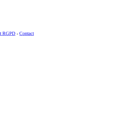
 et RGPD
-
Contact