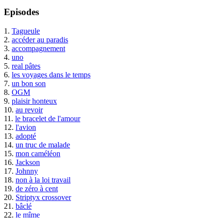
Episodes
1.
Tagueule
2.
accéder au paradis
3.
accompagnement
4.
uno
5.
real pâtes
6.
les voyages dans le temps
7.
un bon son
8.
OGM
9.
plaisir honteux
10.
au revoir
11.
le bracelet de l'amour
12.
l'avion
13.
adopté
14.
un truc de malade
15.
mon caméléon
16.
Jackson
17.
Johnny
18.
non à la loi travail
19.
de zéro à cent
20.
Striptyx crossover
21.
bâclé
22.
le mîme