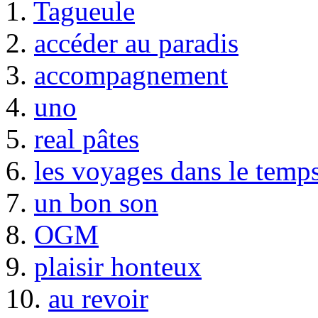
1.
Tagueule
2.
accéder au paradis
3.
accompagnement
4.
uno
5.
real pâtes
6.
les voyages dans le temp
7.
un bon son
8.
OGM
9.
plaisir honteux
10.
au revoir