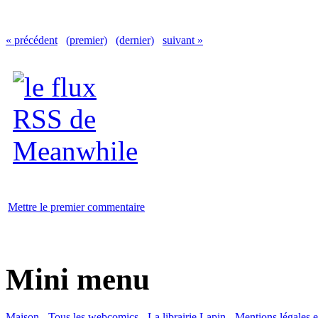
« précédent
(premier)
(dernier)
suivant »
Mettre le premier commentaire
Mini menu
Maison
-
Tous les webcomics
-
La librairie Lapin
-
Mentions légales