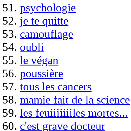
51.
psychologie
52.
je te quitte
53.
camouflage
54.
oubli
55.
le végan
56.
poussière
57.
tous les cancers
58.
mamie fait de la science
59.
les feuiiiiiiiles mortes...
60.
c'est grave docteur