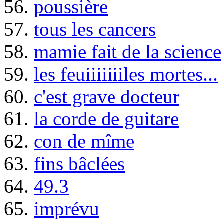
56.
poussière
57.
tous les cancers
58.
mamie fait de la science
59.
les feuiiiiiiiles mortes...
60.
c'est grave docteur
61.
la corde de guitare
62.
con de mîme
63.
fins bâclées
64.
49.3
65.
imprévu