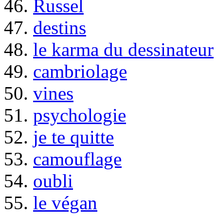
46.
Russel
47.
destins
48.
le karma du dessinateur
49.
cambriolage
50.
vines
51.
psychologie
52.
je te quitte
53.
camouflage
54.
oubli
55.
le végan