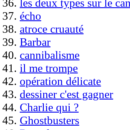
36.
les deux types sur le ca
37.
écho
38.
atroce cruauté
39.
Barbar
40.
cannibalisme
41.
il me trompe
42.
opération délicate
43.
dessiner c'est gagner
44.
Charlie qui ?
45.
Ghostbusters