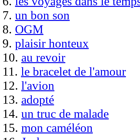
6.
les voyages dans le temp
7.
un bon son
8.
OGM
9.
plaisir honteux
10.
au revoir
11.
le bracelet de l'amour
12.
l'avion
13.
adopté
14.
un truc de malade
15.
mon caméléon