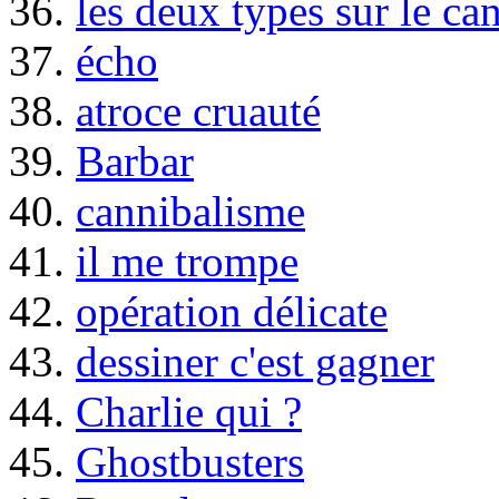
36.
les deux types sur le ca
37.
écho
38.
atroce cruauté
39.
Barbar
40.
cannibalisme
41.
il me trompe
42.
opération délicate
43.
dessiner c'est gagner
44.
Charlie qui ?
45.
Ghostbusters