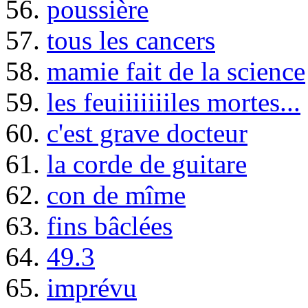
56.
poussière
57.
tous les cancers
58.
mamie fait de la science
59.
les feuiiiiiiiles mortes...
60.
c'est grave docteur
61.
la corde de guitare
62.
con de mîme
63.
fins bâclées
64.
49.3
65.
imprévu