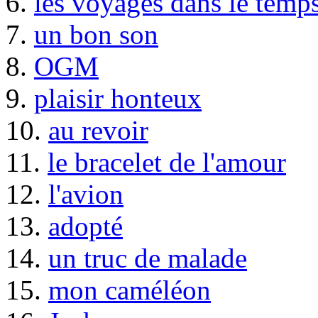
6.
les voyages dans le temp
7.
un bon son
8.
OGM
9.
plaisir honteux
10.
au revoir
11.
le bracelet de l'amour
12.
l'avion
13.
adopté
14.
un truc de malade
15.
mon caméléon