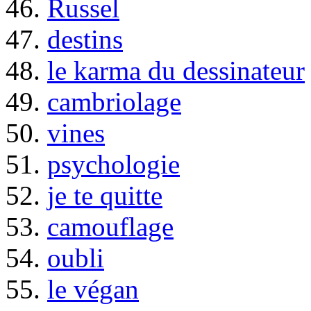
46.
Russel
47.
destins
48.
le karma du dessinateur
49.
cambriolage
50.
vines
51.
psychologie
52.
je te quitte
53.
camouflage
54.
oubli
55.
le végan