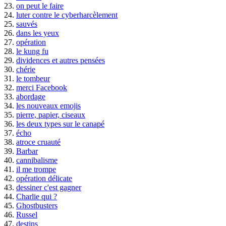
23.
on peut le faire
24.
luter contre le cyberharcèlement
25.
sauvés
26.
dans les yeux
27.
opération
28.
le kung fu
29.
dividences et autres pensées
30.
chérie
31.
le tombeur
32.
merci Facebook
33.
abordage
34.
les nouveaux emojis
35.
pierre, papier, ciseaux
36.
les deux types sur le canapé
37.
écho
38.
atroce cruauté
39.
Barbar
40.
cannibalisme
41.
il me trompe
42.
opération délicate
43.
dessiner c'est gagner
44.
Charlie qui ?
45.
Ghostbusters
46.
Russel
47.
destins