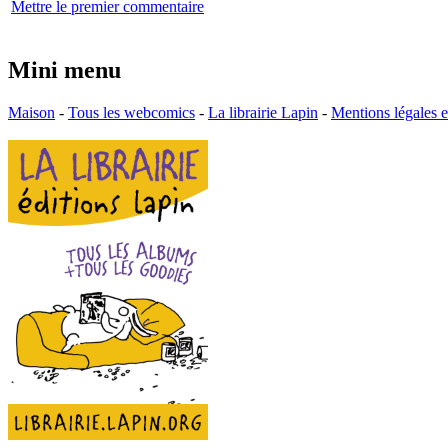
Mettre le premier commentaire
Mini menu
Maison
-
Tous les webcomics
-
La librairie Lapin
-
Mentions légales