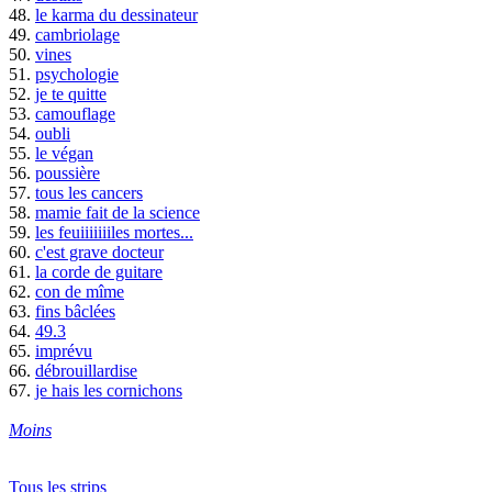
48.
le karma du dessinateur
49.
cambriolage
50.
vines
51.
psychologie
52.
je te quitte
53.
camouflage
54.
oubli
55.
le végan
56.
poussière
57.
tous les cancers
58.
mamie fait de la science
59.
les feuiiiiiiiles mortes...
60.
c'est grave docteur
61.
la corde de guitare
62.
con de mîme
63.
fins bâclées
64.
49.3
65.
imprévu
66.
débrouillardise
67.
je hais les cornichons
Moins
Tous les strips