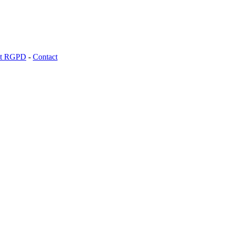
 et RGPD
-
Contact