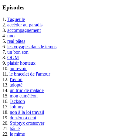
Episodes
1.
Tagueule
2.
accéder au paradis
3.
accompagnement
4.
uno
5.
real pâtes
6.
les voyages dans le temps
7.
un bon son
8.
OGM
9.
plaisir honteux
10.
au revoir
11.
le bracelet de l'amour
12.
l'avion
13.
adopté
14.
un truc de malade
15.
mon caméléon
16.
Jackson
17.
Johnny
18.
non à la loi travail
19.
de zéro à cent
20.
Striptyx crossover
21.
bâclé
22.
le mîme