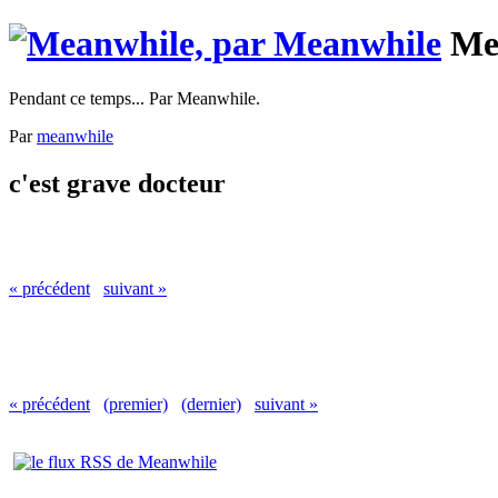
Me
Pendant ce temps... Par Meanwhile.
Par
meanwhile
c'est grave docteur
« précédent
suivant »
« précédent
(premier)
(dernier)
suivant »