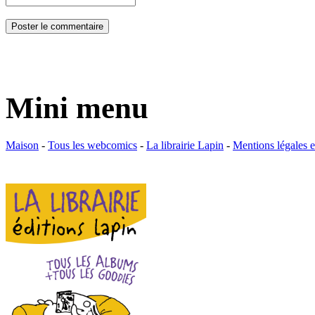
Mini menu
Maison
-
Tous les webcomics
-
La librairie Lapin
-
Mentions légales