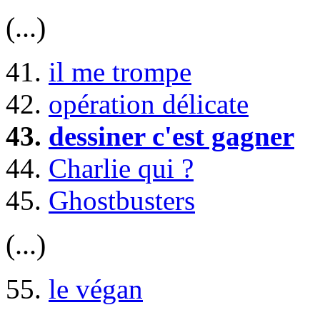
(...)
41.
il me trompe
42.
opération délicate
43.
dessiner c'est gagner
44.
Charlie qui ?
45.
Ghostbusters
(...)
55.
le végan