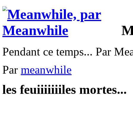
M
Pendant ce temps... Par Me
Par
meanwhile
les feuiiiiiiiles mortes...