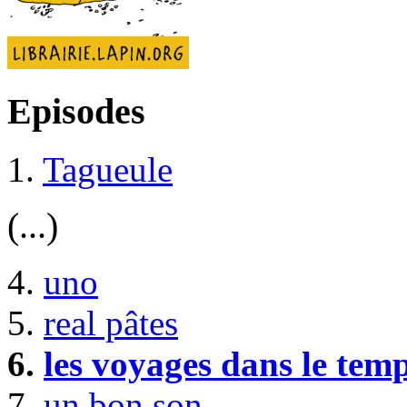
Episodes
1.
Tagueule
(...)
4.
uno
5.
real pâtes
6.
les voyages dans le tem
7.
un bon son