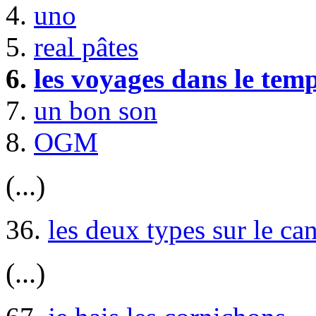
4.
uno
5.
real pâtes
6.
les voyages dans le tem
7.
un bon son
8.
OGM
(...)
36.
les deux types sur le ca
(...)