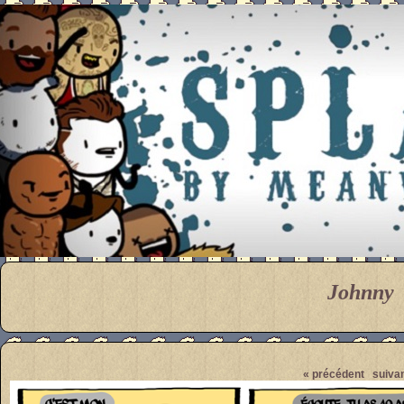
Meanwhile
Johnny
Pendant ce temps... Par M
« précédent
suivan