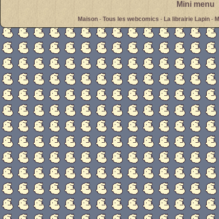
Mini menu
Maison
-
Tous les webcomics
-
La librairie Lapin
-
M