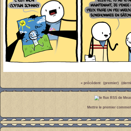
Par
meanwhile
« précédent
(premier)
(derni
Mettre le premier commen