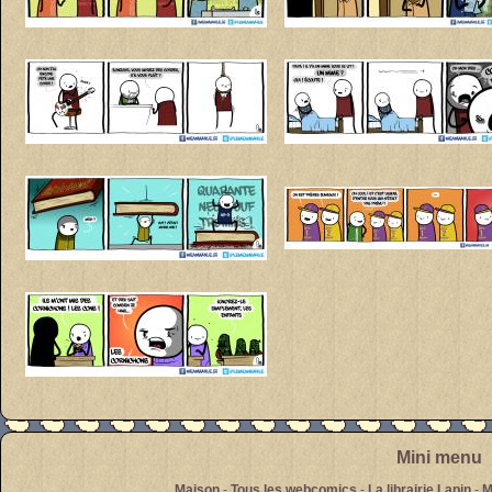
Mini menu
Maison
-
Tous les webcomics
-
La librairie Lapin
-
M