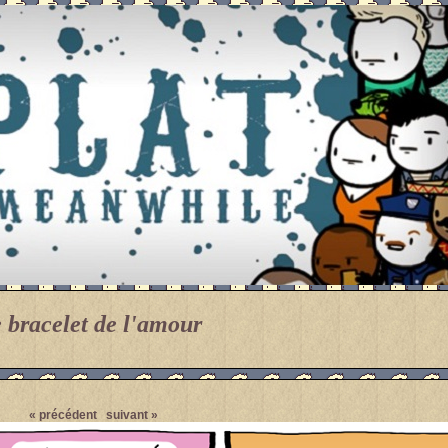
e bracelet de l'amour
Pendant ce temps... Par Meanwhile.
« précédent
suivant »