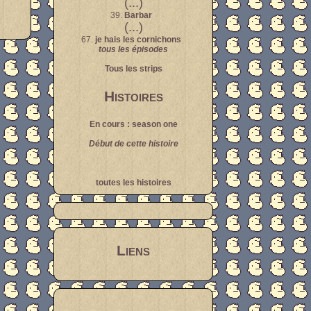
(...)
39.
Barbar
(...)
67.
je hais les cornichons
tous les épisodes
Tous les strips
Histoires
En cours :
season one
Début de cette histoire
toutes les histoires
Liens