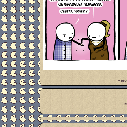
Par
meanwhile
« pré
M