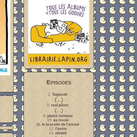
Episodes
1.
Tagueule
(...)
5.
real pâtes
(...)
9.
plaisir honteux
10.
au revoir
11.
le bracelet de l'amour
12.
l'avion
13.
adopté