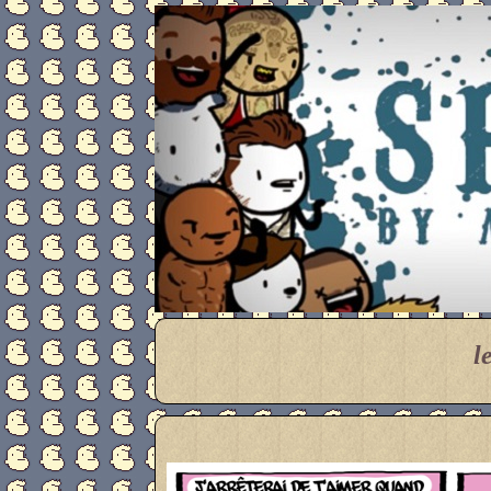
Meanwhile
l