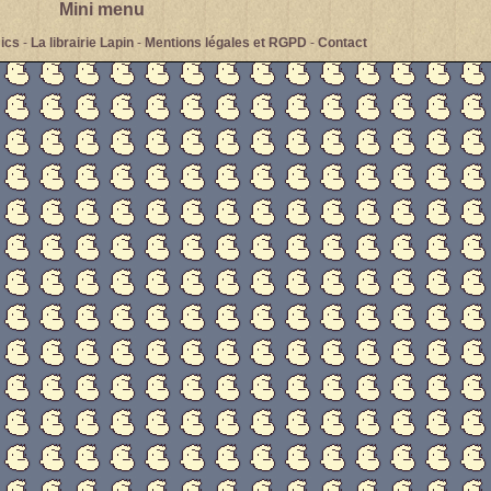
Mini menu
ics
-
La librairie Lapin
-
Mentions légales et RGPD
-
Contact