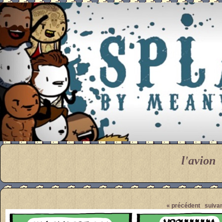
Meanwhile
l'avion
Pendant ce temps... Par M
« précédent
suivan