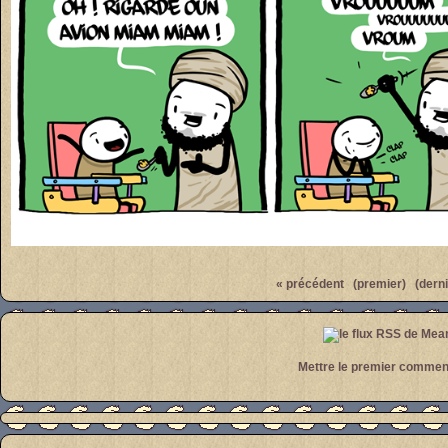
Par
meanwhile
« précédent
(premier)
(derni
Mettre le premier commen