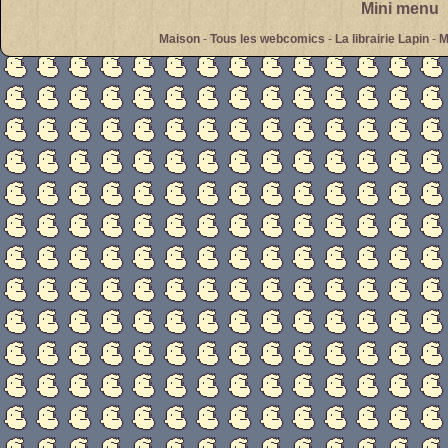
Mini menu
Maison
-
Tous les webcomics
-
La librairie Lapin
-
M