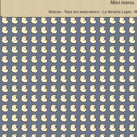
Mini menu
Maison
-
Tous les webcomics
-
La librairie Lapin
-
M