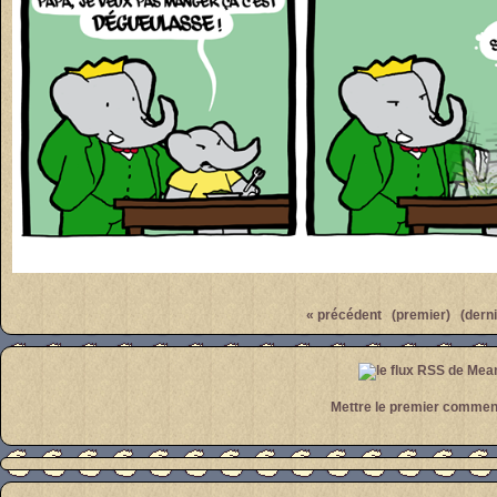
Par
meanwhile
« précédent
(premier)
(derni
Mettre le premier commen