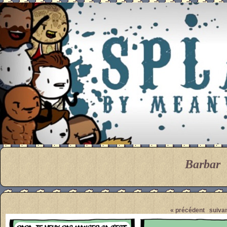
Meanwhile
Barbar
Pendant ce temps... Par M
« précédent
suivan