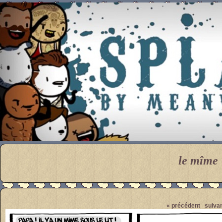
Meanwhile
le mîme
Pendant ce temps... Par M
« précédent
suivan