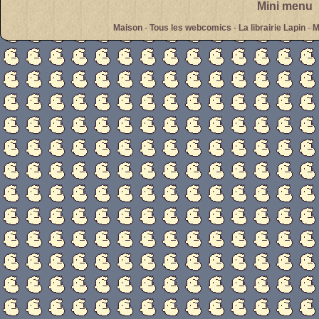
Mini menu
Maison
-
Tous les webcomics
-
La librairie Lapin
-
M