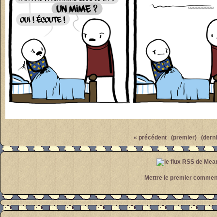
Par
meanwhile
« précédent
(premier)
(derni
Mettre le premier commen