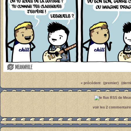
Par
meanwhile
« précédent
(premier)
(derni
voir les 2 commentair