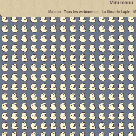
Mini menu
Maison
-
Tous les webcomics
-
La librairie Lapin
-
M