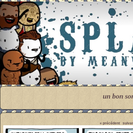
Meanwhile
un bon so
Pendant ce temps... Par M
« précédent
suivan