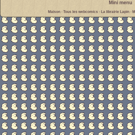
Mini menu
Maison
-
Tous les webcomics
-
La librairie Lapin
-
M