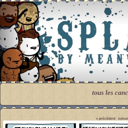
Meanwhile
tous les can
Pendant ce temps... Par M
« précédent
suivan