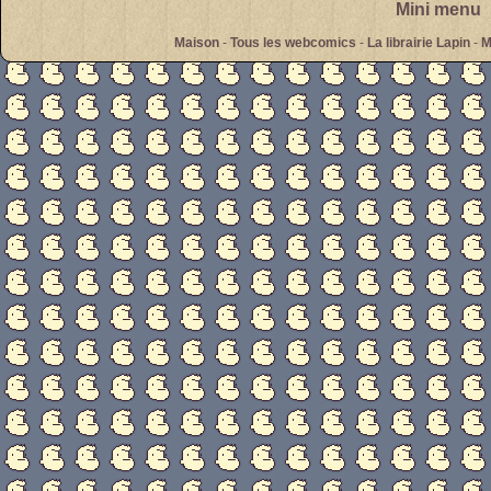
Mini menu
Maison
-
Tous les webcomics
-
La librairie Lapin
-
M