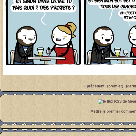
Par
meanwhile
« précédent
(premier)
(derni
Mettre le premier commen