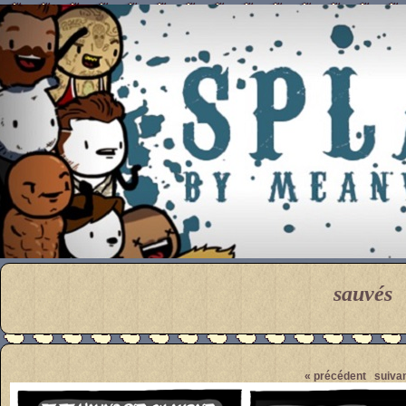
Meanwhile
sauvés
Pendant ce temps... Par M
« précédent
suivan