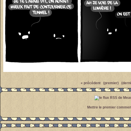
Par
meanwhile
« précédent
(premier)
(derni
Mettre le premier commen