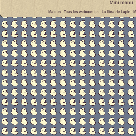
Mini menu
Maison
-
Tous les webcomics
-
La librairie Lapin
-
M