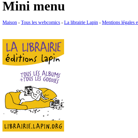
Mini menu
Maison
-
Tous les webcomics
-
La librairie Lapin
-
Mentions légales