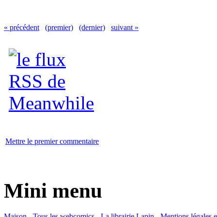
« précédent
(premier)
(dernier)
suivant »
Mettre le premier commentaire
Mini menu
Maison
-
Tous les webcomics
-
La librairie Lapin
-
Mentions légales