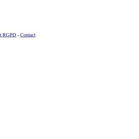
 et RGPD
-
Contact