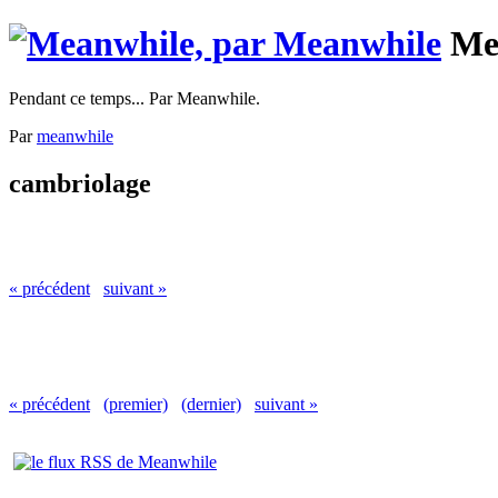
Me
Pendant ce temps... Par Meanwhile.
Par
meanwhile
cambriolage
« précédent
suivant »
« précédent
(premier)
(dernier)
suivant »