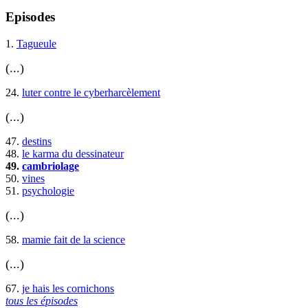
Episodes
1.
Tagueule
(...)
24.
luter contre le cyberharcèlement
(...)
47.
destins
48.
le karma du dessinateur
49.
cambriolage
50.
vines
51.
psychologie
(...)
58.
mamie fait de la science
(...)
67.
je hais les cornichons
tous les épisodes