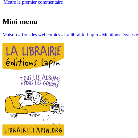
Mettre le premier commentaire
Mini menu
Maison
-
Tous les webcomics
-
La librairie Lapin
-
Mentions légales