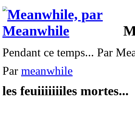
M
Pendant ce temps... Par Me
Par
meanwhile
les feuiiiiiiiles mortes...