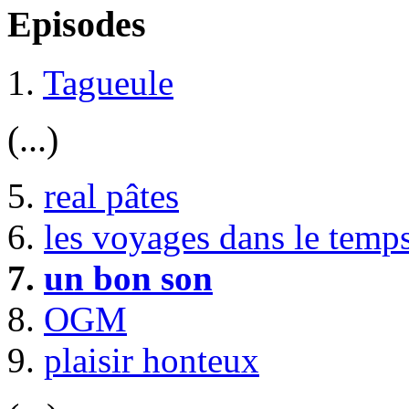
Episodes
1.
Tagueule
(...)
5.
real pâtes
6.
les voyages dans le temp
7.
un bon son
8.
OGM
9.
plaisir honteux