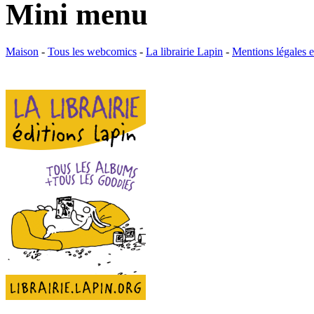
Mini menu
Maison
-
Tous les webcomics
-
La librairie Lapin
-
Mentions légales