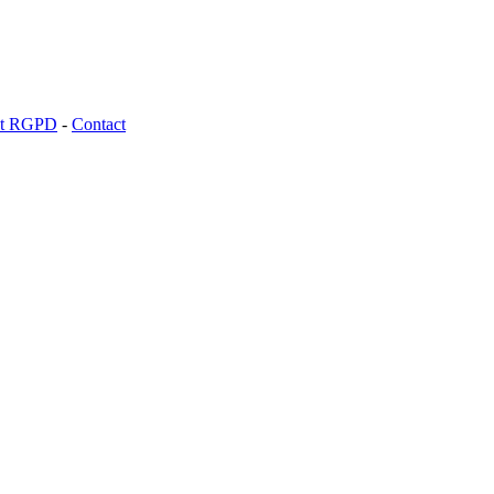
 et RGPD
-
Contact