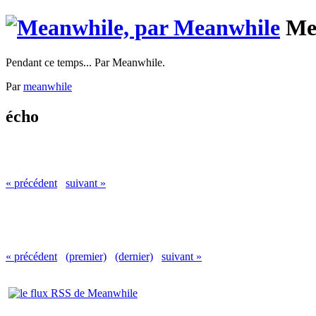
Me
Pendant ce temps... Par Meanwhile.
Par
meanwhile
écho
« précédent
suivant »
« précédent
(premier)
(dernier)
suivant »