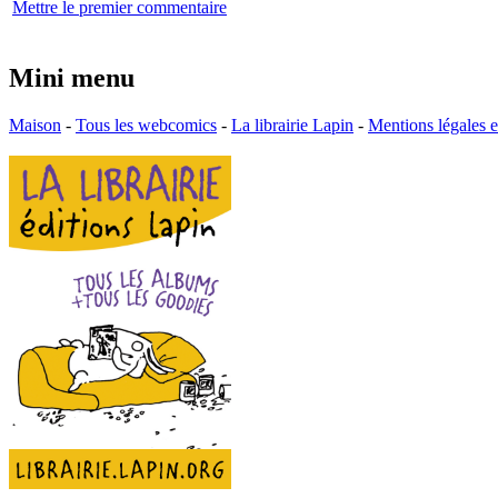
Mettre le premier commentaire
Mini menu
Maison
-
Tous les webcomics
-
La librairie Lapin
-
Mentions légales