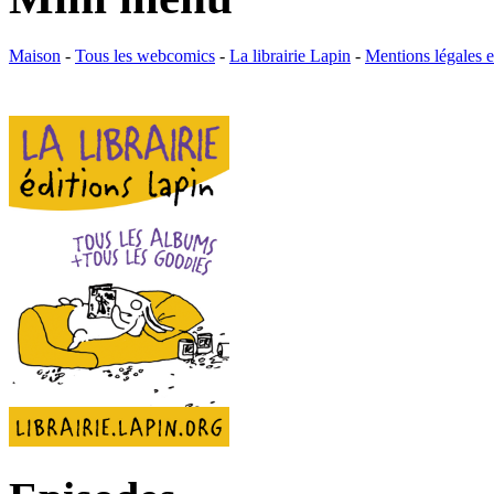
Maison
-
Tous les webcomics
-
La librairie Lapin
-
Mentions légales