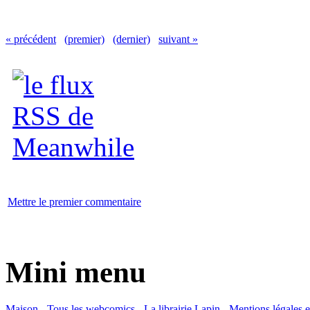
« précédent
(premier)
(dernier)
suivant »
Mettre le premier commentaire
Mini menu
Maison
-
Tous les webcomics
-
La librairie Lapin
-
Mentions légales