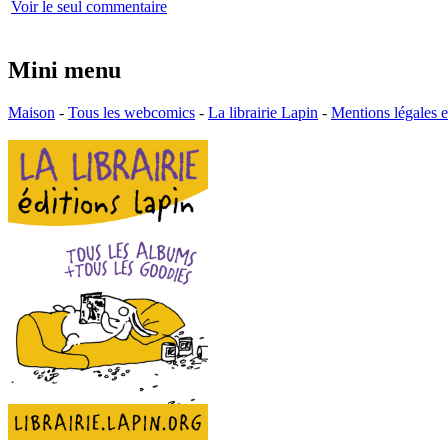
Voir le seul commentaire
Mini menu
Maison
-
Tous les webcomics
-
La librairie Lapin
-
Mentions légales