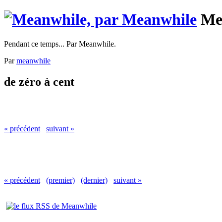
Me
Pendant ce temps... Par Meanwhile.
Par
meanwhile
de zéro à cent
« précédent
suivant »
« précédent
(premier)
(dernier)
suivant »