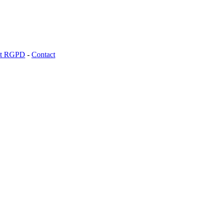
 et RGPD
-
Contact