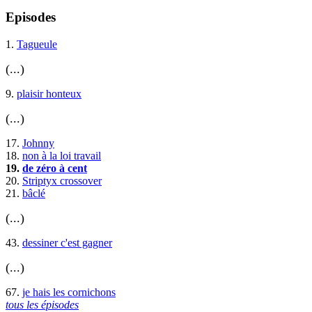
Episodes
1.
Tagueule
(...)
9.
plaisir honteux
(...)
17.
Johnny
18.
non à la loi travail
19.
de zéro à cent
20.
Striptyx crossover
21.
bâclé
(...)
43.
dessiner c'est gagner
(...)
67.
je hais les cornichons
tous les épisodes