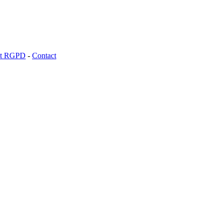
 et RGPD
-
Contact