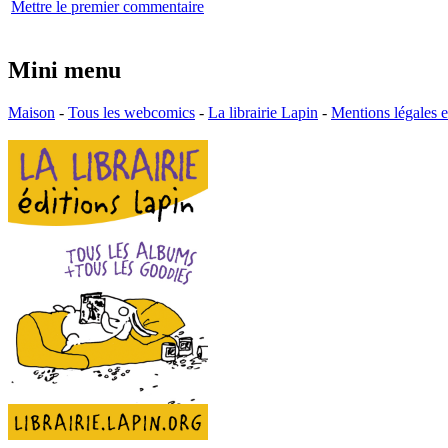
Mettre le premier commentaire
Mini menu
Maison
-
Tous les webcomics
-
La librairie Lapin
-
Mentions légales