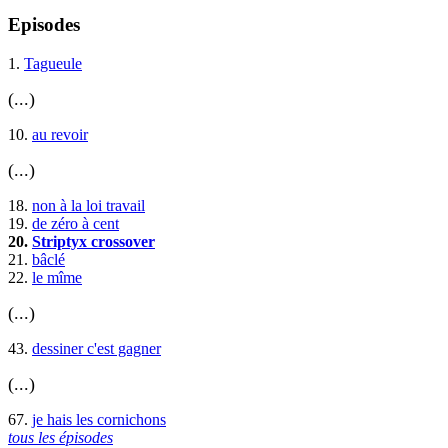
Episodes
1.
Tagueule
(...)
10.
au revoir
(...)
18.
non à la loi travail
19.
de zéro à cent
20.
Striptyx crossover
21.
bâclé
22.
le mîme
(...)
43.
dessiner c'est gagner
(...)
67.
je hais les cornichons
tous les épisodes