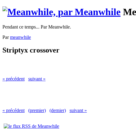
Me
Pendant ce temps... Par Meanwhile.
Par
meanwhile
Striptyx crossover
« précédent
suivant »
« précédent
(premier)
(dernier)
suivant »