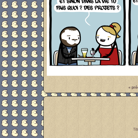
Par
meanwhile
« pré
Tit