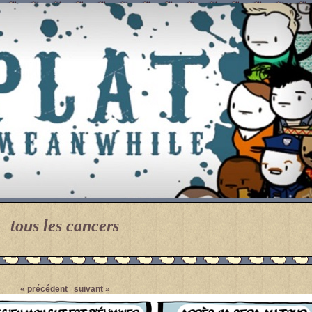
tous les cancers
Pendant ce temps... Par Meanwhile.
« précédent
suivant »