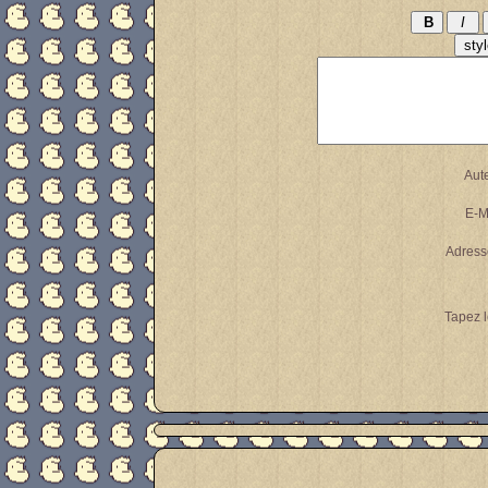
Aut
E-M
Adress
Tapez l