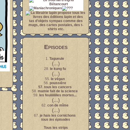
Episodes
1.
Tagueule
(...)
28.
le kung fu
(...)
55.
le végan
56.
poussière
57.
tous les cancers
58.
mamie fait de la science
59.
les feuiiiiiiiles mortes...
(...)
62.
con de mîme
(...)
67.
je hais les cornichons
tous les épisodes
Tous les strips