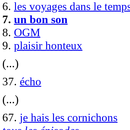
6.
les voyages dans le temp
7.
un bon son
8.
OGM
9.
plaisir honteux
(...)
37.
écho
(...)
67.
je hais les cornichons