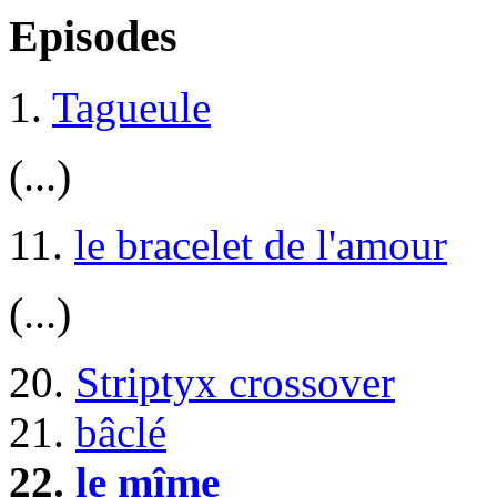
Episodes
1.
Tagueule
(...)
11.
le bracelet de l'amour
(...)
20.
Striptyx crossover
21.
bâclé
22.
le mîme