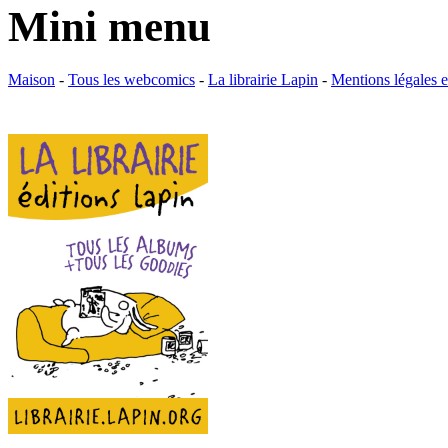
Mini menu
Maison
-
Tous les webcomics
-
La librairie Lapin
-
Mentions légales