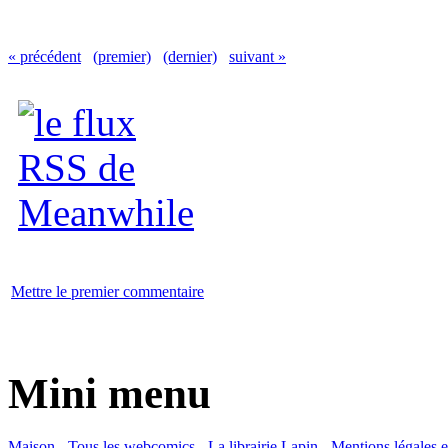
« précédent
(premier)
(dernier)
suivant »
Mettre le premier commentaire
Mini menu
Maison
-
Tous les webcomics
-
La librairie Lapin
-
Mentions légales