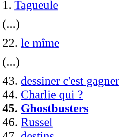
1.
Tagueule
(...)
22.
le mîme
(...)
43.
dessiner c'est gagner
44.
Charlie qui ?
45.
Ghostbusters
46.
Russel
47.
destins