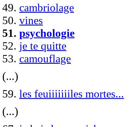
49.
cambriolage
50.
vines
51.
psychologie
52.
je te quitte
53.
camouflage
(...)
59.
les feuiiiiiiiles mortes...
(...)