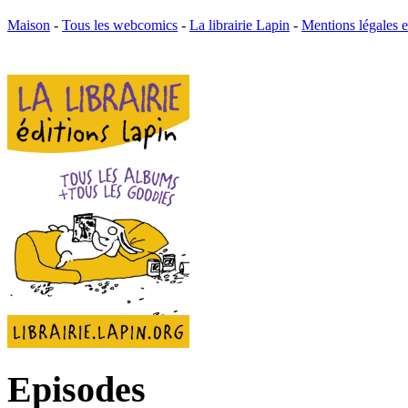
Maison
-
Tous les webcomics
-
La librairie Lapin
-
Mentions légales
Episodes