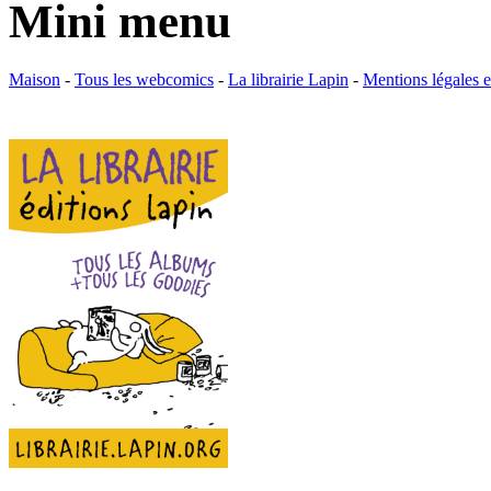
Mini menu
Maison
-
Tous les webcomics
-
La librairie Lapin
-
Mentions légales