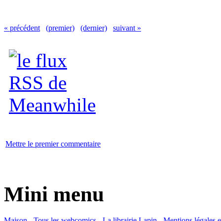
« précédent
(premier)
(dernier)
suivant »
Mettre le premier commentaire
Mini menu
Maison
-
Tous les webcomics
-
La librairie Lapin
-
Mentions légales