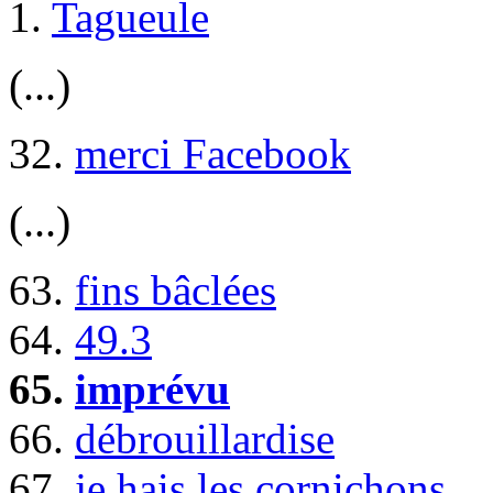
1.
Tagueule
(...)
32.
merci Facebook
(...)
63.
fins bâclées
64.
49.3
65.
imprévu
66.
débrouillardise
67.
je hais les cornichons