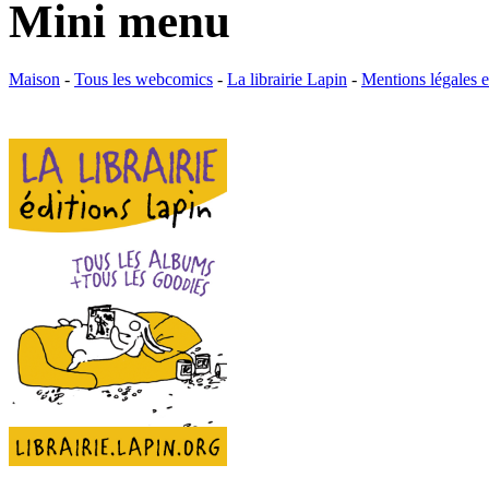
Mini menu
Maison
-
Tous les webcomics
-
La librairie Lapin
-
Mentions légales