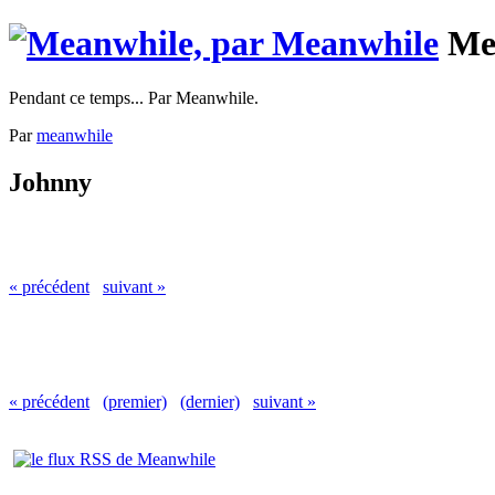
Me
Pendant ce temps... Par Meanwhile.
Par
meanwhile
Johnny
« précédent
suivant »
« précédent
(premier)
(dernier)
suivant »