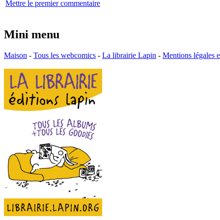
Mettre le premier commentaire
Mini menu
Maison
-
Tous les webcomics
-
La librairie Lapin
-
Mentions légales