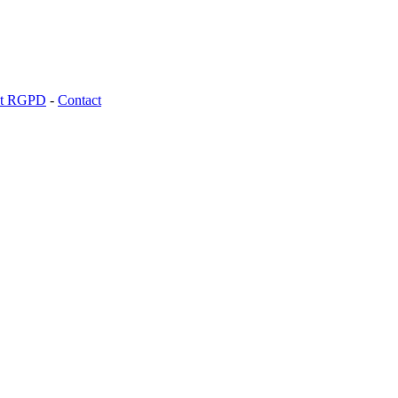
 et RGPD
-
Contact