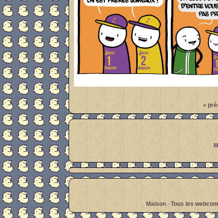
« pré
Par
meanwhile
M
Maison
-
Tous les webcom