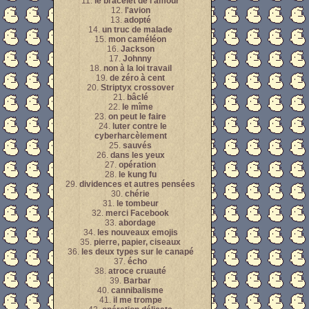
11.
le bracelet de l'amour
12.
l'avion
13.
adopté
14.
un truc de malade
15.
mon caméléon
16.
Jackson
17.
Johnny
18.
non à la loi travail
19.
de zéro à cent
20.
Striptyx crossover
21.
bâclé
22.
le mîme
23.
on peut le faire
24.
luter contre le
cyberharcèlement
25.
sauvés
26.
dans les yeux
27.
opération
28.
le kung fu
29.
dividences et autres pensées
30.
chérie
31.
le tombeur
32.
merci Facebook
33.
abordage
34.
les nouveaux emojis
35.
pierre, papier, ciseaux
36.
les deux types sur le canapé
37.
écho
38.
atroce cruauté
39.
Barbar
40.
cannibalisme
41.
il me trompe