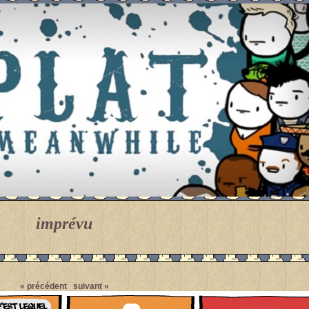
imprévu
Pendant ce temps... Par Meanwhile.
« précédent
suivant »