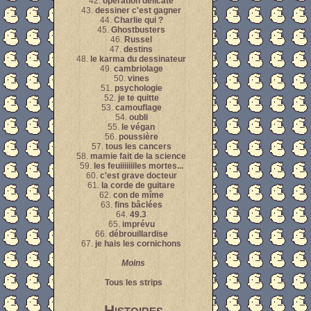
42.
opération délicate
43.
dessiner c'est gagner
44.
Charlie qui ?
45.
Ghostbusters
46.
Russel
47.
destins
48.
le karma du dessinateur
49.
cambriolage
50.
vines
51.
psychologie
52.
je te quitte
53.
camouflage
54.
oubli
55.
le végan
56.
poussière
57.
tous les cancers
58.
mamie fait de la science
59.
les feuiiiiiiiles mortes...
60.
c'est grave docteur
61.
la corde de guitare
62.
con de mîme
63.
fins bâclées
64.
49.3
65.
imprévu
66.
débrouillardise
67.
je hais les cornichons
Moins
Tous les strips
Histoires