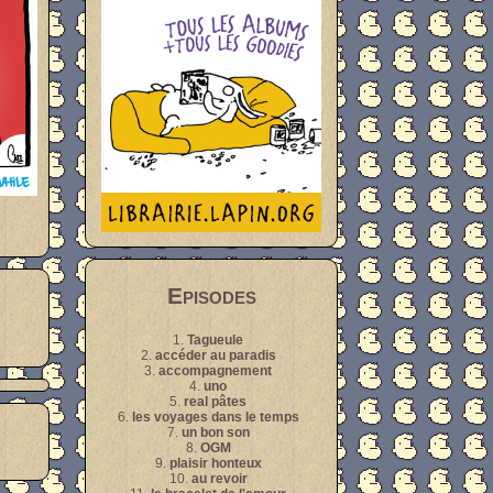
Episodes
1.
Tagueule
2.
accéder au paradis
3.
accompagnement
4.
uno
5.
real pâtes
6.
les voyages dans le temps
7.
un bon son
8.
OGM
9.
plaisir honteux
10.
au revoir