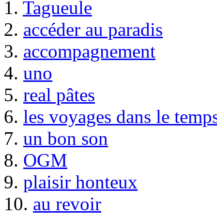
1.
Tagueule
2.
accéder au paradis
3.
accompagnement
4.
uno
5.
real pâtes
6.
les voyages dans le temp
7.
un bon son
8.
OGM
9.
plaisir honteux
10.
au revoir