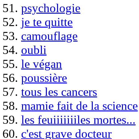
51.
psychologie
52.
je te quitte
53.
camouflage
54.
oubli
55.
le végan
56.
poussière
57.
tous les cancers
58.
mamie fait de la science
59.
les feuiiiiiiiles mortes...
60.
c'est grave docteur