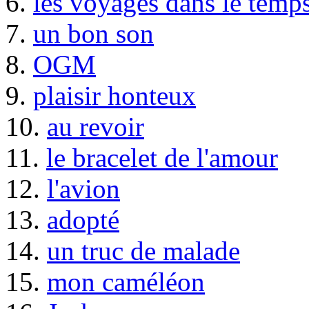
6.
les voyages dans le temp
7.
un bon son
8.
OGM
9.
plaisir honteux
10.
au revoir
11.
le bracelet de l'amour
12.
l'avion
13.
adopté
14.
un truc de malade
15.
mon caméléon