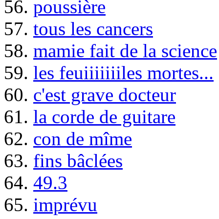
56.
poussière
57.
tous les cancers
58.
mamie fait de la science
59.
les feuiiiiiiiles mortes...
60.
c'est grave docteur
61.
la corde de guitare
62.
con de mîme
63.
fins bâclées
64.
49.3
65.
imprévu