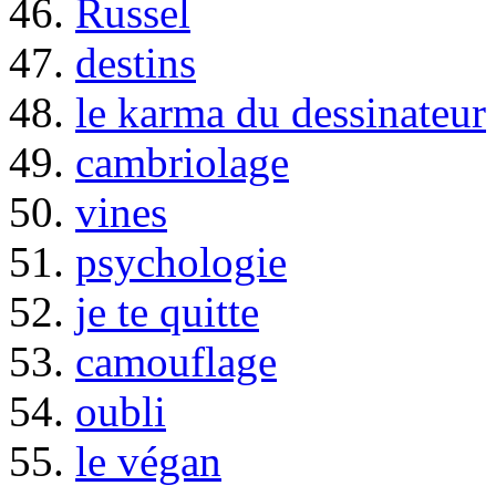
46.
Russel
47.
destins
48.
le karma du dessinateur
49.
cambriolage
50.
vines
51.
psychologie
52.
je te quitte
53.
camouflage
54.
oubli
55.
le végan