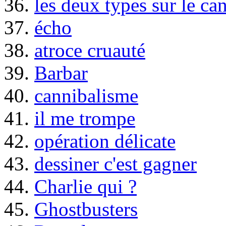
36.
les deux types sur le ca
37.
écho
38.
atroce cruauté
39.
Barbar
40.
cannibalisme
41.
il me trompe
42.
opération délicate
43.
dessiner c'est gagner
44.
Charlie qui ?
45.
Ghostbusters