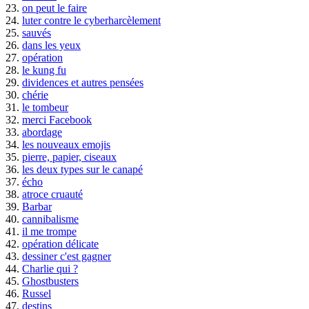
23.
on peut le faire
24.
luter contre le cyberharcèlement
25.
sauvés
26.
dans les yeux
27.
opération
28.
le kung fu
29.
dividences et autres pensées
30.
chérie
31.
le tombeur
32.
merci Facebook
33.
abordage
34.
les nouveaux emojis
35.
pierre, papier, ciseaux
36.
les deux types sur le canapé
37.
écho
38.
atroce cruauté
39.
Barbar
40.
cannibalisme
41.
il me trompe
42.
opération délicate
43.
dessiner c'est gagner
44.
Charlie qui ?
45.
Ghostbusters
46.
Russel
47.
destins