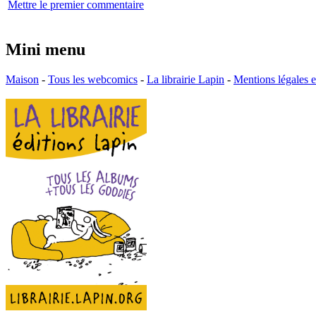
Mettre le premier commentaire
Mini menu
Maison
-
Tous les webcomics
-
La librairie Lapin
-
Mentions légales