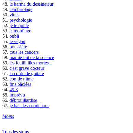
48.
le karma du dessinateur
49.
cambriolage
50.
vines
51.
psychologie
52.
je te quitte
53.
camouflage
54.
oubli
55.
le végan
56.
poussière
57.
tous les cancers
58.
mamie fait de la science
59.
les feuiiiiiiiles mortes...
60.
c'est grave docteur
61.
la corde de guitare
62.
con de mîme
63.
fins bâclées
64.
49.3
65.
imprévu
66.
débrouillardise
67.
je hais les cornichons
Moins
Tous les strips