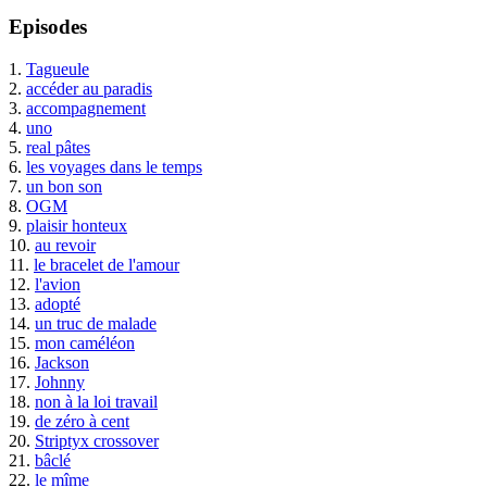
Episodes
1.
Tagueule
2.
accéder au paradis
3.
accompagnement
4.
uno
5.
real pâtes
6.
les voyages dans le temps
7.
un bon son
8.
OGM
9.
plaisir honteux
10.
au revoir
11.
le bracelet de l'amour
12.
l'avion
13.
adopté
14.
un truc de malade
15.
mon caméléon
16.
Jackson
17.
Johnny
18.
non à la loi travail
19.
de zéro à cent
20.
Striptyx crossover
21.
bâclé
22.
le mîme