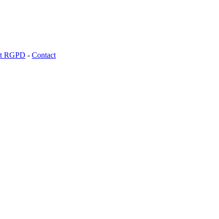
 et RGPD
-
Contact