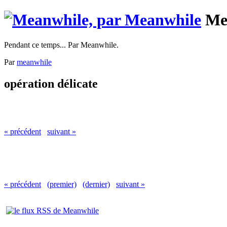
Me
Pendant ce temps... Par Meanwhile.
Par
meanwhile
opération délicate
« précédent
suivant »
« précédent
(premier)
(dernier)
suivant »